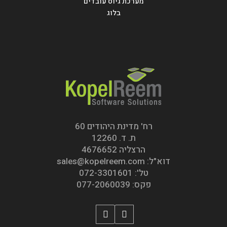
מערכת גיוס עובדים
בלוג
רח' מדינת היהודים 60
ת. ד. 12260
הרצליה 4676652
דוא"ל: sales@kopelreem.com
טל': 072-3301601
פקס: 077-2060039