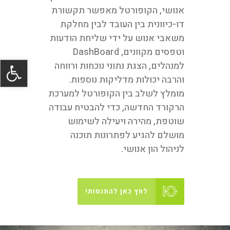
אנושי,
הקופורטל מאפשר תקשורת
מערכת HR
דו-כיוונית בין העובד לבין מחלקת
משאבי אנוש על ידי שליחת הודעות
הפופולארית
וטפסים מקוונים, DashBoard
פתח סרגל
למנהלים, הצגת נתוני נוכחות ורווחה
ביותר בישראל
והרבה יכולות מדליקות נוספות.
מומלץ לשלב בין הקופורטל למערכת
הצטרפו למאות לקוחות שנהנים ממערכת מתקדמת,
הרקורד החדשה, כדי להבטיח עבודה
חכמה ונוחה לניהול ההון האנושי בארגון. כל פתרון ה-HR
שוטפת, מהירה ויעילה לשימוש
שלכם תחת קורת גג אחת, מערכת מתקדמת, חכמה ונוחה.
מושלם להגיע לפתרונות תוכנה
לניהול הון אנושי.
צור קשר
להתנסות בפורטל
לחץ כאן להתנסות!